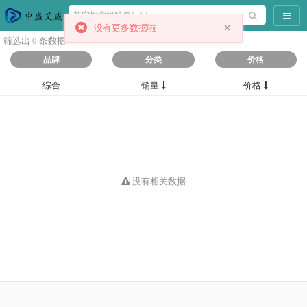
导航
×
没有更多数据啦
筛选出
0
条数据
品牌
分类
价格
综合
销量
价格
没有相关数据